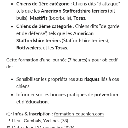
Chiens de 1ère catégorie
: Chiens dits "d'attaque",
tels que les
American Staffordshire terriers
(pit-
bulls),
Mastiffs
(boerbulls),
Tosas
.
Chiens de 2ème catégorie
: Chiens dits "de garde
et de défense", tels que les
American
Staffordshire terriers
(Staffordshire terriers),
Rottweilers
, et les
Tosas
.
Cette formation d'une journée (7 heures) a pour objectif
de :
Sensibiliser les propriétaires aux
risques
liés à ces
chiens.
Informer sur les bonnes pratiques de
prévention
et d’
éducation
.
👉
Infos & inscription
:
formation
-educhien
.com
📍 Lieu : Gambais, Yvelines (78)
📅 Date : Jeudi 21 novembre 2024