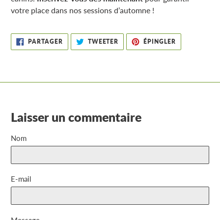
votre place dans nos sessions d’automne !
PARTAGER
TWEETER
ÉPINGLER
PARTAGER
TWEETER
ÉPINGLER
SUR
SUR
SUR
FACEBOOK
TWITTER
PINTEREST
Laisser un commentaire
Nom
E-mail
Message