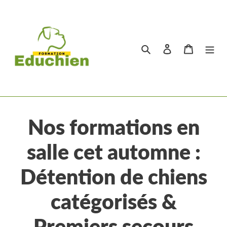
Passer
au
contenu
Rechercher
Se connecter
Panier
Nos formations en
salle cet automne :
Détention de chiens
catégorisés &
Premiers secours